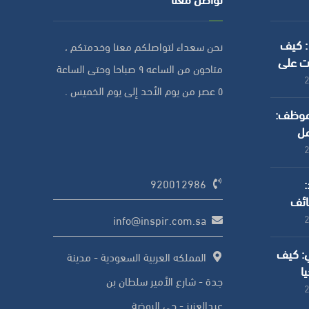
 : كيف
نحن سعداء لتواصلكم معنا وخدمتكم ،
ت على
متاحون من الساعه ٩ صباحا وحتى الساعة
الموارد
٥ عصر من يوم الأحد إلى يوم الخميس .
لموظف:
مل
ركات
:
920012986
ائف
 منه
info@inspir.com.sa
ي: كيف
المملكه العربية السعودية - مدينة
يا
جدة - شارع الأمير سلطان بن
شركات
عبدالعزيز - حي الروضة