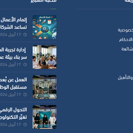
إتمام الأعمال
تساعد الشركا
خصوصية
توفير الوقت و
17 أبريل 2026
لاحكام
وزيادة الدقة؟
لشائعة
إدارة تجربة ا
سر بناء بيئة ع
ناجحة في الش
17 أبريل 2026
الحديثة
التأهيل
العمل عن بُعد
مستقبل الوظ
وكيف تستفيد
17 أبريل 2026
الشركات ؟
التحول الرقم
تغيّر التكنولوج
طريقة عمل ال
17 أبريل 2026
؟