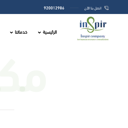
920012986
اتصل بنا الآن
الرئيسية
خدماتنا
مكت