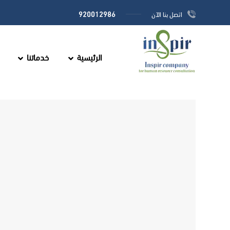
920012986
اتصل بنا الآن
الرئيسية
خدماتنا