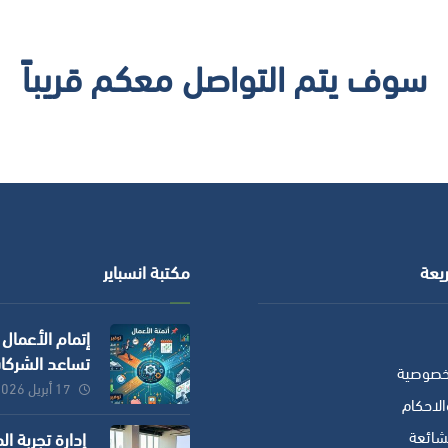
سوف يتم التواصل معكم قريباً
يعة
مكتبة انسباير
إتمام الأعمال
تساعد الشركا
خصوصية
توفير الوقت و
17 أبريل 2026
لاحكام
وزيادة الدقة؟
لشائعة
إدارة تجربة ا