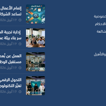
إتمام الأعمال
تساعد الشركا
خصوصية
توفير الوقت و
17 أبريل 2026
لاحكام
وزيادة الدقة؟
لشائعة
إدارة تجربة ا
سر بناء بيئة ع
ناجحة في الش
17 أبريل 2026
الحديثة
التأهيل
العمل عن بُعد
مستقبل الوظ
وكيف تستفيد
17 أبريل 2026
الشركات ؟
التحول الرقم
تغيّر التكنولوج
طريقة عمل ال
17 أبريل 2026
؟