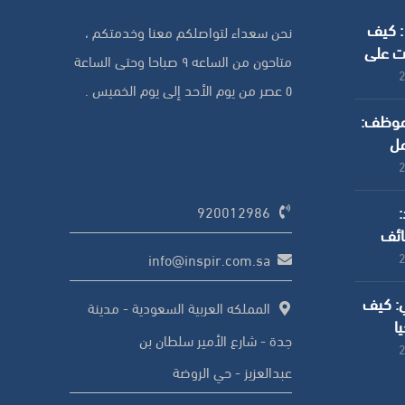
 : كيف
نحن سعداء لتواصلكم معنا وخدمتكم ،
ت على
متاحون من الساعه ٩ صباحا وحتى الساعة
الموارد
٥ عصر من يوم الأحد إلى يوم الخميس .
لموظف:
مل
ركات
:
920012986
ائف
 منه
info@inspir.com.sa
ي: كيف
المملكه العربية السعودية - مدينة
يا
جدة - شارع الأمير سلطان بن
شركات
عبدالعزيز - حي الروضة