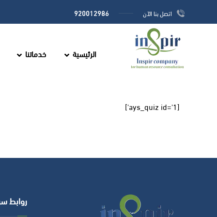
920012986
اتصل بنا الآن
الرئيسية
خدماتنا
[ays_quiz id='1']
روابط سر